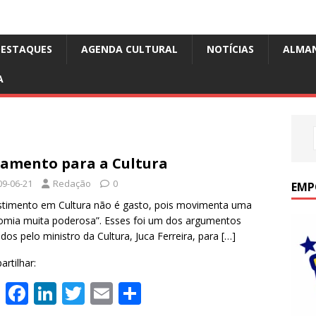
DESTAQUES
AGENDA CULTURAL
NOTÍCIAS
ALMA
A
amento para a Cultura
09-06-21
Redação
0
EMP
stimento em Cultura não é gasto, pois movimenta uma
mia muita poderosa”. Esses foi um dos argumentos
zados pelo ministro da Cultura, Juca Ferreira, para
[…]
rtilhar:
W
F
Li
T
E
S
h
ac
n
w
m
h