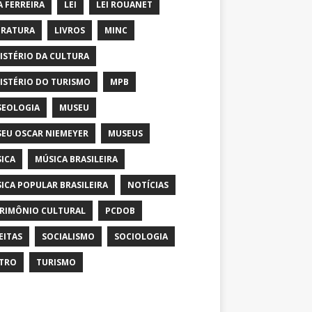
A FERREIRA
LEI
LEI ROUANET
ERATURA
LIVROS
MINC
ISTÉRIO DA CULTURA
ISTÉRIO DO TURISMO
MPB
EOLOGIA
MUSEU
EU OSCAR NIEMEYER
MUSEUS
ICA
MÚSICA BRASILEIRA
ICA POPULAR BRASILEIRA
NOTÍCIAS
RIMÔNIO CULTURAL
PCDOB
EITAS
SOCIALISMO
SOCIOLOGIA
TRO
TURISMO