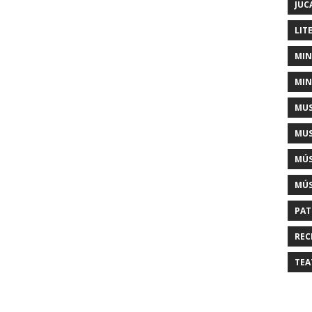
JUC
LIT
MIN
MIN
MUS
MUS
MÚS
MÚS
PAT
REC
TEA