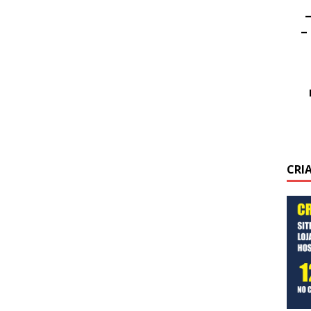
–
–
CRI