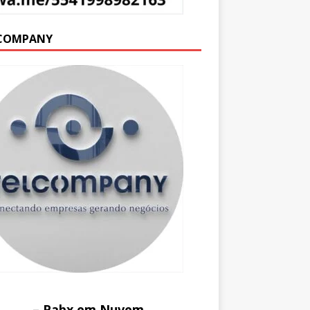
COMPANY
– Pabx em Nuvem