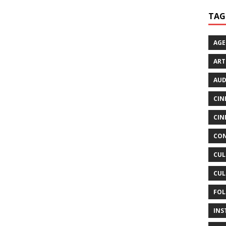
TAG
AG
ART
AUD
CIN
CIN
CON
CUL
CUL
FOL
INS