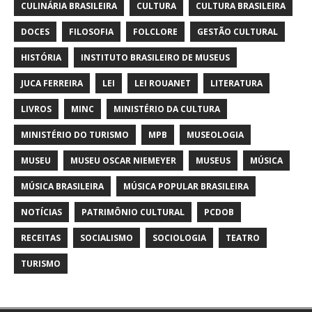
CULINÁRIA BRASILEIRA
CULTURA
CULTURA BRASILEIRA
DOCES
FILOSOFIA
FOLCLORE
GESTÃO CULTURAL
HISTÓRIA
INSTITUTO BRASILEIRO DE MUSEUS
JUCA FERREIRA
LEI
LEI ROUANET
LITERATURA
LIVROS
MINC
MINISTÉRIO DA CULTURA
MINISTÉRIO DO TURISMO
MPB
MUSEOLOGIA
MUSEU
MUSEU OSCAR NIEMEYER
MUSEUS
MÚSICA
MÚSICA BRASILEIRA
MÚSICA POPULAR BRASILEIRA
NOTÍCIAS
PATRIMÔNIO CULTURAL
PCDOB
RECEITAS
SOCIALISMO
SOCIOLOGIA
TEATRO
TURISMO