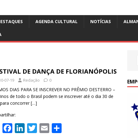
DESTAQUES
AGENDA CULTURAL
NOTÍCIAS
ALMA
A
ESTIVAL DE DANÇA DE FLORIANÓPOLIS
10-07-19
Redação
0
EMP
MOS DIAS PARA SE INSCREVER NO PRÊMIO DESTERRO –
rinos de todo o Brasil podem se inscrever até o dia 30 de
 para concorrer
[…]
rtilhar:
W
F
Li
T
E
S
h
ac
n
w
m
h