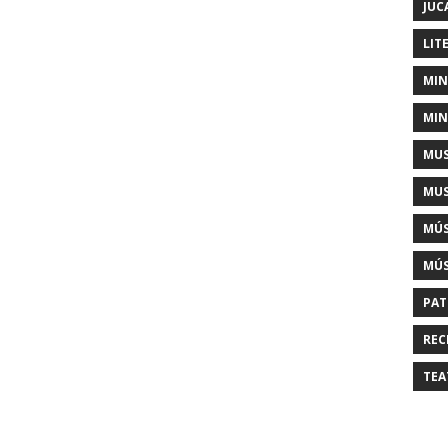
JUC
LIT
MIN
MIN
MUS
MUS
MÚS
MÚS
PAT
REC
TEA