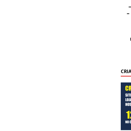
–
–
CRI