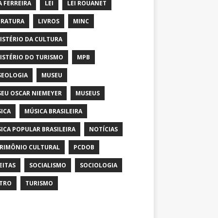
A FERREIRA
LEI
LEI ROUANET
ERATURA
LIVROS
MINC
ISTÉRIO DA CULTURA
ISTÉRIO DO TURISMO
MPB
EOLOGIA
MUSEU
EU OSCAR NIEMEYER
MUSEUS
ICA
MÚSICA BRASILEIRA
ICA POPULAR BRASILEIRA
NOTÍCIAS
RIMÔNIO CULTURAL
PCDOB
EITAS
SOCIALISMO
SOCIOLOGIA
TRO
TURISMO