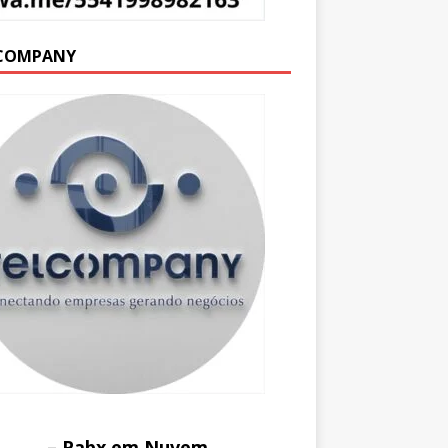
COMPANY
– Pabx em Nuvem