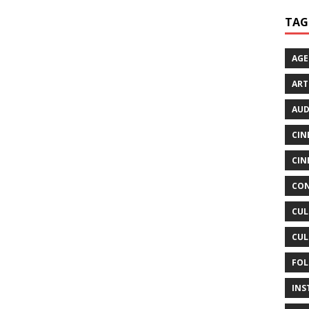
TAG
AG
ART
AUD
CIN
CIN
CON
CUL
CUL
FOL
INS