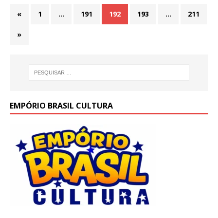
«
1
…
191
192
193
…
211
»
EMPÓRIO BRASIL CULTURA