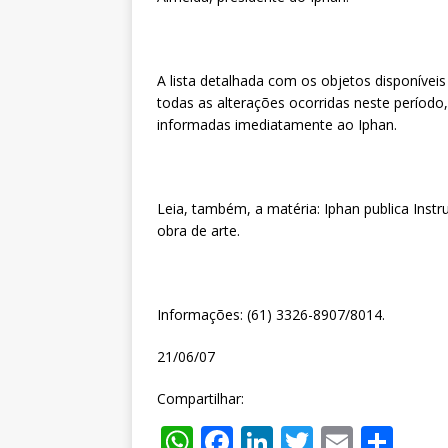
A lista detalhada com os objetos disponívei
todas as alterações ocorridas neste períod
informadas imediatamente ao Iphan.
Leia, também, a matéria: Iphan publica Instr
obra de arte.
Informações: (61) 3326-8907/8014.
21/06/07
Compartilhar:
W
F
Li
T
E
S