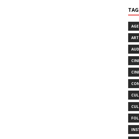
TAG
AG
ART
AUD
CIN
CIN
CON
CUL
CUL
FOL
INS