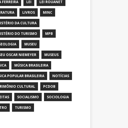
A FERREIRA
LEI
LEI ROUANET
ERATURA
LIVROS
MINC
ISTÉRIO DA CULTURA
ISTÉRIO DO TURISMO
MPB
EOLOGIA
MUSEU
EU OSCAR NIEMEYER
MUSEUS
ICA
MÚSICA BRASILEIRA
ICA POPULAR BRASILEIRA
NOTÍCIAS
RIMÔNIO CULTURAL
PCDOB
EITAS
SOCIALISMO
SOCIOLOGIA
TRO
TURISMO