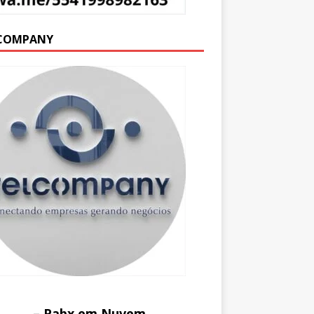
COMPANY
– Pabx em Nuvem