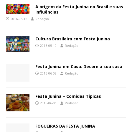
A origem da Festa Junina no Brasil e suas
influências
2016-05-16
Redação
Cultura Brasileira com Festa Junina
2016-05-10
Redação
Festa Junina em Casa: Decore a sua casa
2015-06-08
Redação
Festa Junina – Comidas Típicas
2015-06-01
Redação
FOGUEIRAS DA FESTA JUNINA