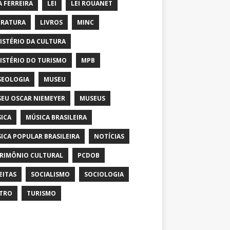
A FERREIRA
LEI
LEI ROUANET
ERATURA
LIVROS
MINC
ISTÉRIO DA CULTURA
ISTÉRIO DO TURISMO
MPB
EOLOGIA
MUSEU
EU OSCAR NIEMEYER
MUSEUS
ICA
MÚSICA BRASILEIRA
ICA POPULAR BRASILEIRA
NOTÍCIAS
RIMÔNIO CULTURAL
PCDOB
EITAS
SOCIALISMO
SOCIOLOGIA
TRO
TURISMO