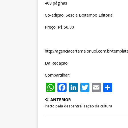
408 páginas
Co-edição: Sesc e Boitempo Editorial
Preço: R$ 56,00
http://agenciacartamaior.uol.com.br/templa
Da Redação
Compartilhar:
W
F
Li
T
E
S
h
a
n
w
m
h
ANTERIOR
at
c
k
it
ai
ar
Pacto pela descentralização da cultura
s
e
e
te
l
e
A
b
dI
r