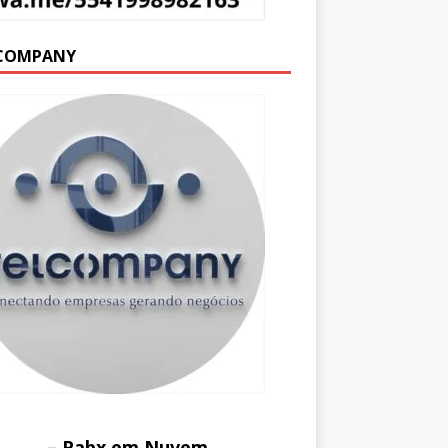
COMPANY
– Pabx em Nuvem