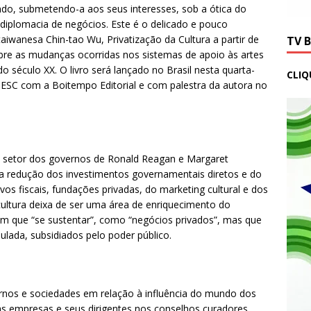
undo, submetendo-a aos seus interesses, sob a ótica do
diplomacia de negócios. Este é o delicado e pouco
aiwanesa Chin-tao Wu, Privatização da Cultura a partir de
TV 
bre as mudanças ocorridas nos sistemas de apoio às artes
o século XX. O livro será lançado no Brasil nesta quarta-
CLIQ
SESC com a Boitempo Editorial e com palestra da autora no
a o setor dos governos de Ronald Reagan e Margaret
 redução dos investimentos governamentais diretos e do
vos fiscais, fundações privadas, do marketing cultural e dos
cultura deixa de ser uma área de enriquecimento do
tem que “se sustentar”, como “negócios privados”, mas que
lada, subsidiados pelo poder público.
rnos e sociedades em relação à influência do mundo dos
as empresas e seus dirigentes nos conselhos curadores,