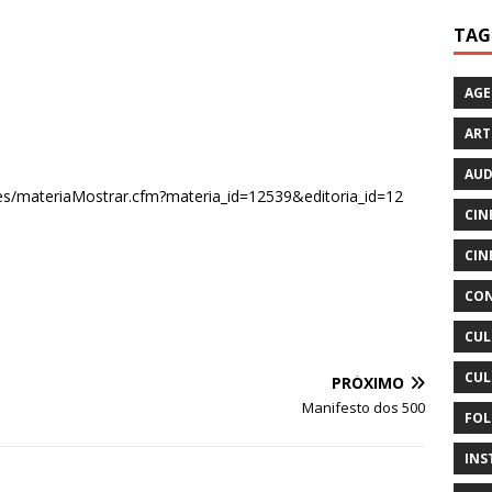
TAG
AG
ART
AUD
tes/materiaMostrar.cfm?materia_id=12539&editoria_id=12
CIN
CIN
CON
CUL
CUL
PRÓXIMO
Manifesto dos 500
FOL
INS