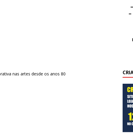
–
–
CRI
orativa nas artes desde os anos 80