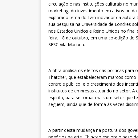
circulação e nas instituições culturais no m
marketing, do investimento em ativos ou da 
explorado tema do livro inovador da autora t
sua pesquisa na Universidade de Londres so
nos Estados Unidos e Reino Unidos no final d
feira, 18 de outubro, em uma co-edição do 
SESC Vila Mariana.
A obra analisa os efeitos das políticas par
Thatcher, que estabeleceram marcos como a
controle público, e o crescimento dos incenti
institutos de empresas atuando no setor. A 
espírito, para se tornar mais um setor que 
seguem, ainda que de forma às vezes dissimu
A partir desta mudança na postura dos gove
negócios na arte, Chin-tao explora o peso d