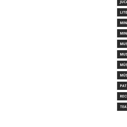
JUC
LIT
MIN
MIN
MUS
MUS
MÚS
MÚS
PAT
REC
TEA